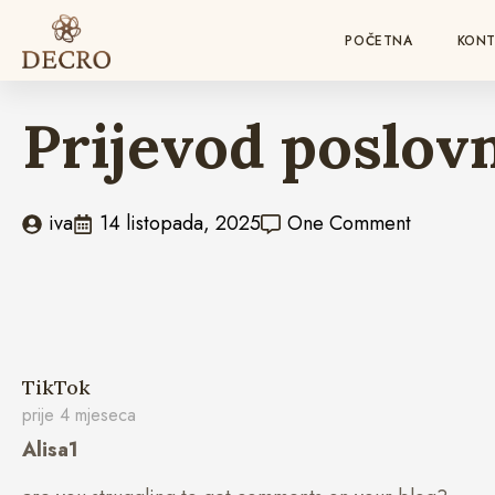
POČETNA
KONT
Prijevod poslo
iva
14 listopada, 2025
One Comment
says:
TikTok
prije 4 mjeseca
Alisa1