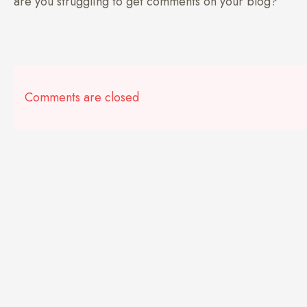
are you struggling to get comments on your blog?
Comments are closed