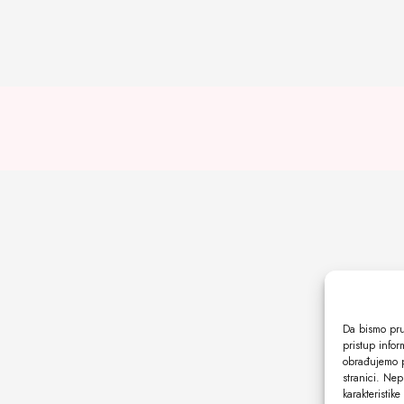
Da bismo pruž
pristup info
obrađujemo p
stranici. Nep
karakteristike