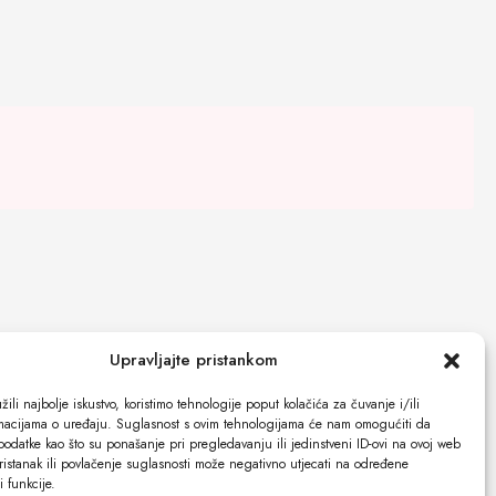
Upravljajte pristankom
ili najbolje iskustvo, koristimo tehnologije poput kolačića za čuvanje i/ili
rmacijama o uređaju. Suglasnost s ovim tehnologijama će nam omogućiti da
odatke kao što su ponašanje pri pregledavanju ili jedinstveni ID-ovi na ovoj web
ristanak ili povlačenje suglasnosti može negativno utjecati na određene
 i funkcije.